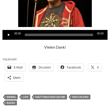
Audio-
00:00
00:00
Player
Vielen Dank!
TEILEN MIT:
E-Mail
Drucken
Facebook
X
Mehr
INNING
LIVE
MATTHIAS MATUSCHIK
MATUSCHKE
RADIO