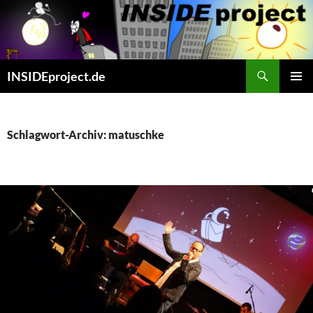
Zum
Inhalt
springen
Suchen
INSIDEproject.de
PRIMÄR
MENÜ
Schlagwort-Archiv: matuschke