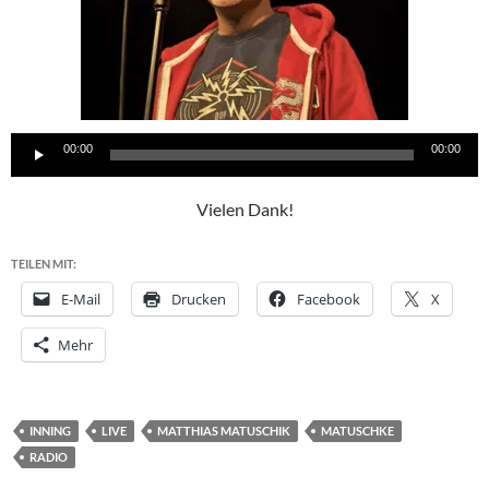
Audio-
00:00
00:00
Player
Vielen Dank!
TEILEN MIT:
E-Mail
Drucken
Facebook
X
Mehr
INNING
LIVE
MATTHIAS MATUSCHIK
MATUSCHKE
RADIO