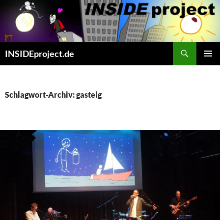
Zum
Inhalt
springen
Suchen
INSIDEproject.de
PRIMÄR
MENÜ
Schlagwort-Archiv: gasteig