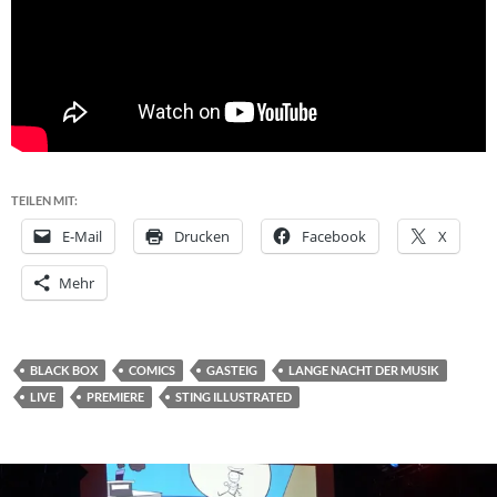
TEILEN MIT:
E-Mail
Drucken
Facebook
X
Mehr
BLACK BOX
COMICS
GASTEIG
LANGE NACHT DER MUSIK
LIVE
PREMIERE
STING ILLUSTRATED