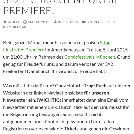
PREMIERE!
VIDEO
MAI 14, 2015
INSIDEADM
SCHREIBE EINEN
KOMMENTAR
Kein ganzer Monat mehr bis zu unserer großen
Sting
Illustrated
Premiere
im Amerikahaus am Freitag, 5. Juni 2015
um 21:00 Uhr im Rahmen des
Comicfestivals München
. Grund
genug zur Freude für uns, und darum verlosen wir 3×2
Freikarten! Damit auch Ihr Grund zur Freude habt!
Was müsst Ihr dafür tun? Ganz einfach:
Tragt Euch
auf unserer
Website in der linken Navigationsleiste
für unseren
Newsletter
ein
. (
WICHTIG:
Ihr erhaltet dann eine Email vom
Newsletter mit einem Link. Durch Klick auf den Link müsst Ihr
die Registrierung bestätigen. Sonst seid Ihr nicht
aufgenommen und könnt nicht gewinnen!) Unter allen
Registrierten verlosen wir die Tickets und geben die Gewinner