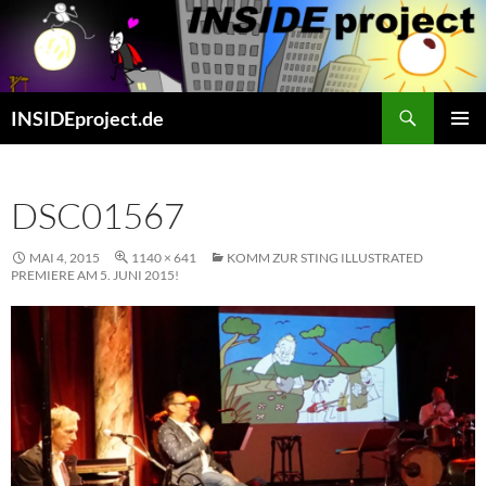
Zum
Inhalt
springen
Suchen
INSIDEproject.de
PRIMÄR
MENÜ
DSC01567
MAI 4, 2015
1140 × 641
KOMM ZUR STING ILLUSTRATED
PREMIERE AM 5. JUNI 2015!