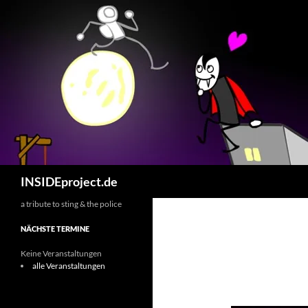
Zum
Inhalt
springen
Suchen
INSIDEproject.de
a tribute to sting & the police
NÄCHSTE TERMINE
Keine Veranstaltungen
alle Veranstaltungen