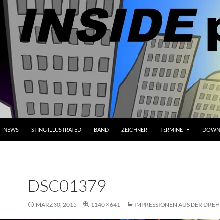
NEWS
STING ILLUSTRATED
BAND
ZEICHNER
TERMINE
DOWN
DSC01379
MÄRZ 30, 2015
1140 × 641
IMPRESSIONEN AUS DER DREH