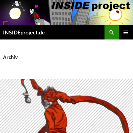
Zum
Inhalt
springen
Suchen
INSIDEproject.de
PRIMÄR
MENÜ
Archiv