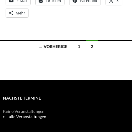
E-Mail
Drucken
Facebook
X
Mehr
Beitragsnavigation
← VORHERIGE
1
2
NÄCHSTE TERMINE
Keine Veranstaltungen
alle Veranstaltungen